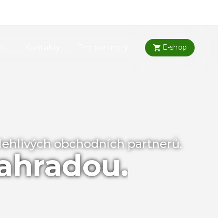
mů
Kontakty
Pro partnery
E-shop
olehlivých obchodních partnerů.
zahradou.