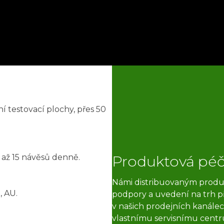
í testovací plochy, přes 50
 až 15 návěsů denně.
Produktová pé
Námi distribuovaným produk
, AU.
podpory a uvedení na trh př
v našich prodejních kanálech
vlastnímu servisnímu centr