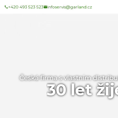
+420 493 523 523
infoservis@garland.cz
Česká firma s vlastním distrib
30 let ži