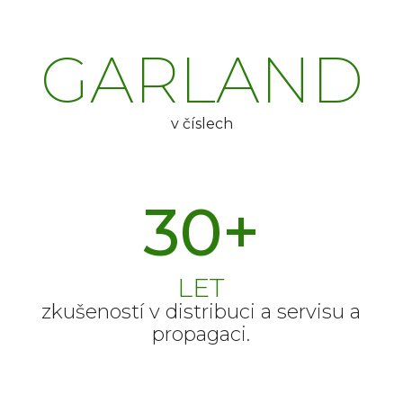
GARLAND
v číslech
30
+
LET
zkušeností v distribuci a servisu a
propagaci.