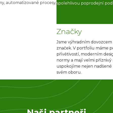
amy, automatizované procesy,
spolehlivou poprodejní pod
Značky
Jsme výhradním dovozcem 
značek. V portfoliu máme po
přívětivostí, moderním des
normy a mají velmi přízniv
uspokojíme nejen nadšené za
svém oboru.
Naši partneři