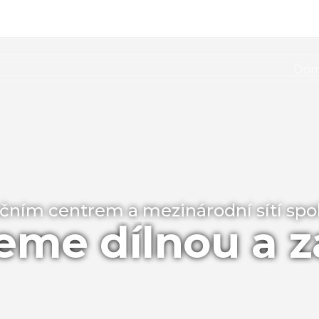
Do
učním centrem a mezinárodní sítí sp
jeme dí
lnou a 