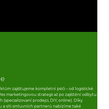
če
tům zajišťujeme kompletní péči – od logistické
es marketingovou strategii až po zajištění odbytu
 (specializovaní prodejci, DIY, online). Díky
u a síti smluvních partnerů nabízíme také