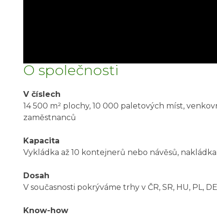
O společnosti
V číslech
14 500 m
²
plochy, 10 000 paletových míst, venkovn
zaměstnanců
Kapacita
Vykládka až 10 kontejnerů nebo návěsů, nakládka
Dosah
V současnosti pokrýváme trhy v ČR, SR, HU, PL, DE
Know-how